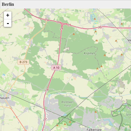
Berlin
+
-