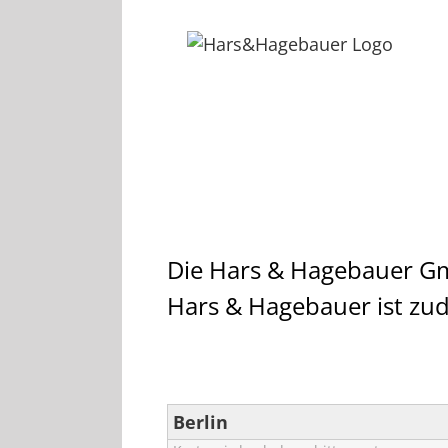
Skip
to
content
Die Hars & Hagebauer Gm
Hars & Hagebauer ist zu
Berlin